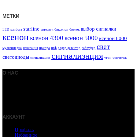
МЕТКИ
starline
выбор сигналки
LED
pandora
автозвук
биксенон
брелок
ксенон
ксенон 4300
ксенон 5000
ксенон 6000
свет
мультимедиа
навигация
приора
птф
радар детектор
сабвуфер
сигнализация
светодиоды
сигнализации
угон
усилитель
О НАС
Интернет-магазин Радар Эксперт предлагает купить
автосигнализации, брелки, радар-детекторы,
видеорегистраторы и другие автомобильные гаджеты по
низким ценам с доставкой по Москве и России.
АККАУНТ
Профиль
Избранное