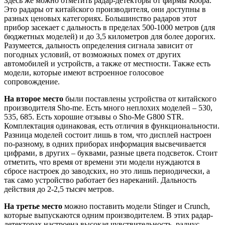
Здесь же можно отметить радар-детекторы от фирмы Кобра.
Это радары от китайского производителя, они доступны в
разных ценовых категориях. Большинство радаров этот
прибор засекает с дальность в пределах 500-1000 метров (для
бюджетных моделей) и до 3,5 километров для более дорогих.
Разумеется, дальность определения сигнала зависит от
погодных условий, от возможных помех от других
автомобилей и устройств, а также от местности. Также есть
модели, которые имеют встроенное голосовое
сопровождение.
На второе место
были поставлены устройства от китайского
производителя Sho-me. Есть много неплохих моделей – 530,
535, 685. Есть хорошие отзывы о Sho-Me G800 STR.
Комплектация одинаковая, есть отличия в функциональности.
Разница моделей состоит лишь в том, что дисплей настроен
по-разному, в одних приборах информация высвечивается
цифрами, в других – буквами, разные цвета подсветок. Стоит
отметить, что время от времени эти модели нуждаются в
сбросе настроек до заводских, но это лишь периодически, а
так само устройство работает без нареканий. Дальность
действия до 2-2,5 тысяч метров.
На третье место
можно поставить модели Stinger и Crunch,
которые выпускаются одним производителем. В этих радар-
детекторах настроена высокая чувствительность, радиус