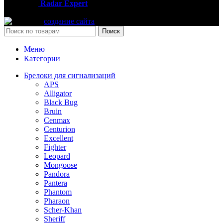
2013-2025
Radar Expert
- интернет-магазин автомобильных
гаджетов
создание сайта
Поиск
Меню
Категории
Брелоки для сигнализаций
APS
Alligator
Black Bug
Bruin
Cenmax
Centurion
Excellent
Fighter
Leopard
Mongoose
Pandora
Pantera
Phantom
Pharaon
Scher-Khan
Sheriff