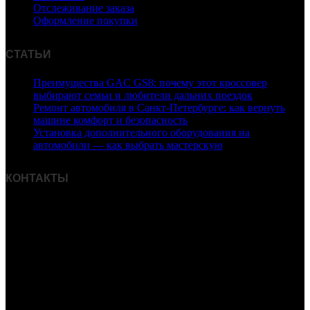
Отслеживание заказа
Оформление покупки
СТАТЬИ
Преимущества GAC GS8: почему этот кроссовер
выбирают семьи и любители дальних поездок
Ремонт автомобиля в Санкт‑Петербурге: как вернуть
машине комфорт и безопасность
Установка дополнительного оборудования на
автомобили — как выбрать мастерскую
КОНТАКТЫ
Адрес:
Москва, Пятницкое шоссе дом 18, павильон 76
Часы работы:
Пн — Вс / 09:00 — 19:00
Телефон:
+7 (926) 899-99-49