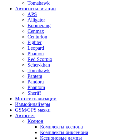
Tomahawk
Автосигнализации
APS
Alligator
Boomerang
Cenmax
Centurion
Fighter
Leopard
Pharaon
Red Scorpio
Scher-khan
Tomahawk
Pantera
Pandora
Phantom
Sheriff
Мотосигнализации
Иммобилайзеры
GSM/GPS маяки
Автосвет
Ксенон
Комплекты ксенона
Комплекты биксенона
Ксеноновые лампы