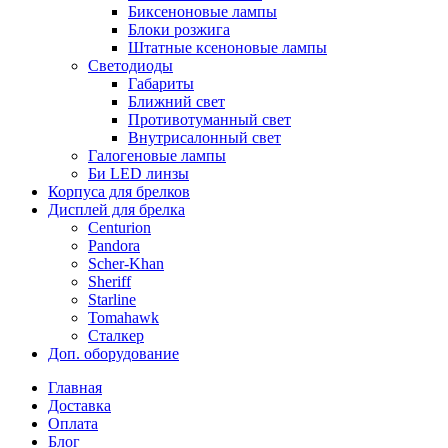
Биксеноновые лампы
Блоки розжига
Штатные ксеноновые лампы
Светодиоды
Габариты
Ближний свет
Противотуманный свет
Внутрисалонный свет
Галогеновые лампы
Би LED линзы
Корпуса для брелков
Дисплей для брелка
Centurion
Pandora
Scher-Khan
Sheriff
Starline
Tomahawk
Сталкер
Доп. оборудование
Главная
Доставка
Оплата
Блог