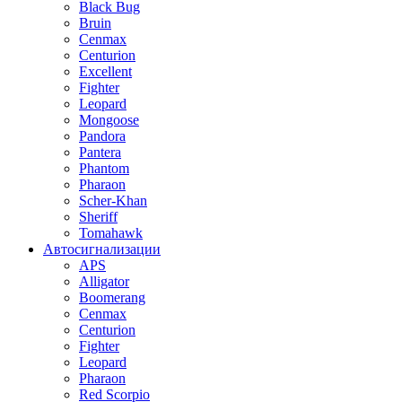
Black Bug
Bruin
Cenmax
Centurion
Excellent
Fighter
Leopard
Mongoose
Pandora
Pantera
Phantom
Pharaon
Scher-Khan
Sheriff
Tomahawk
Автосигнализации
APS
Alligator
Boomerang
Cenmax
Centurion
Fighter
Leopard
Pharaon
Red Scorpio