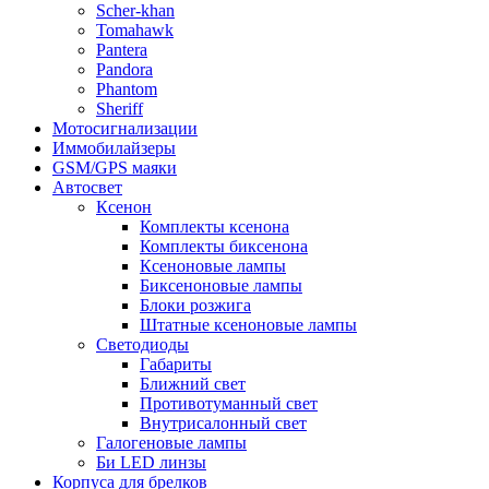
Scher-khan
Tomahawk
Pantera
Pandora
Phantom
Sheriff
Мотосигнализации
Иммобилайзеры
GSM/GPS маяки
Автосвет
Ксенон
Комплекты ксенона
Комплекты биксенона
Ксеноновые лампы
Биксеноновые лампы
Блоки розжига
Штатные ксеноновые лампы
Светодиоды
Габариты
Ближний свет
Противотуманный свет
Внутрисалонный свет
Галогеновые лампы
Би LED линзы
Корпуса для брелков