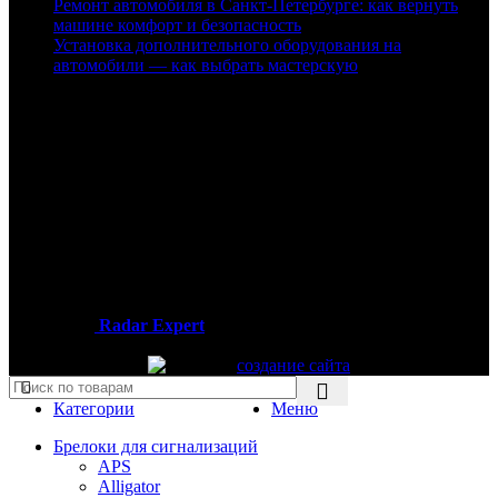
Ремонт автомобиля в Санкт‑Петербурге: как вернуть
машине комфорт и безопасность
Установка дополнительного оборудования на
автомобили — как выбрать мастерскую
Контакты
Адрес:
Москва, Пятницкое шоссе дом 18, павильон 76
Часы работы:
Пн — Вс / 09:00 — 19:00
Телефон:
+7 (926) 899-99-49
2013-2025
Radar Expert
- интернет-магазин автомобильных
гаджетов
создание сайта
Категории
Меню
Брелоки для сигнализаций
APS
Alligator