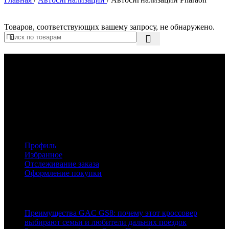
Товаров, соответствующих вашему запросу, не обнаружено.
О нас
Интернет-магазин Радар Эксперт предлагает купить
автосигнализации, брелки, радар-детекторы,
видеорегистраторы и другие автомобильные гаджеты по
низким ценам с доставкой по Москве и России.
Аккаунт
Профиль
Избранное
Отслеживание заказа
Оформление покупки
Статьи
Преимущества GAC GS8: почему этот кроссовер
выбирают семьи и любители дальних поездок