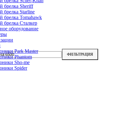
й брелка Scher-Khan
 брелка Sheriff
 брелка Starline
й брелка Tomahawk
й брелка Сталкер
ное оборудование
еры
изации
и
оники Park Master
на
ФИЛЬТРАЦИЯ
оники Phantom
оники Sho-me
оники Spider