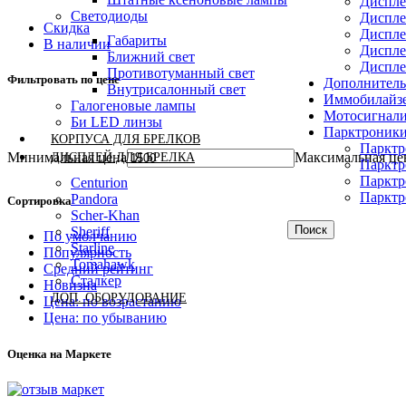
Диспле
Светодиоды
Дисплей
Скидка
Дисплей
Габариты
В наличии
Диспле
Ближний свет
Диспле
Противотуманный свет
Фильтровать по цене
Дополнитель
Внутрисалонный свет
Иммобилайз
Галогеновые лампы
Мотосигнал
Би LED линзы
Парктроник
КОРПУСА ДЛЯ БРЕЛКОВ
Парктр
Минимальная цена
Максимальная це
ДИСПЛЕЙ ДЛЯ БРЕЛКА
Парктр
Парктр
Centurion
Парктр
Pandora
Сортировка
Scher-Khan
Поиск
Sheriff
По умолчанию
Starline
Популярность
Tomahawk
Средний рейтинг
Сталкер
Новизна
ДОП. ОБОРУДОВАНИЕ
Цена: по возрастанию
Цена: по убыванию
Оценка на Маркете