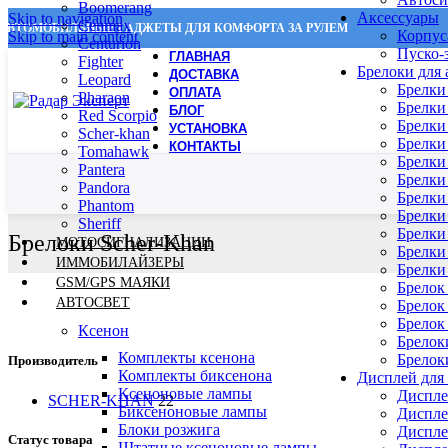
Boomerang
Аксессуары
Skip to navigation
Cenmax
АВТОМОБИЛЬНЫЕ ГАДЖЕТЫ ДЛЯ КОМФОРТА ЗА РУЛЕМ
Корпус
Skip to main content
Centurion
Пуско-
ГЛАВНАЯ
Fighter
Брелоки для
ДОСТАВКА
Leopard
Брелки
ОПЛАТА
Pharaon
Брелки
БЛОГ
Red Scorpio
Брелки
УСТАНОВКА
Scher-khan
Брелки 
КОНТАКТЫ
Tomahawk
Брелки 
Pantera
Брелки
Pandora
Брелки
Phantom
Брелки 
Sheriff
Брелки
Брелоки Scher-Khan
МОТОСИГНАЛИЗАЦИИ
Брелки
ИММОБИЛАЙЗЕРЫ
Брелки
GSM/GPS МАЯКИ
Брелок 
АВТОСВЕТ
Брелок
Брелок
Ксенон
Брелок
Комплекты ксенона
Брелоки
Производитель
Комплекты биксенона
Дисплей для
Ксеноновые лампы
Дисплей
SCHER-KHAN
22
Биксеноновые лампы
Диспле
Блоки розжига
Диспле
Статус товара
Штатные ксеноновые лампы