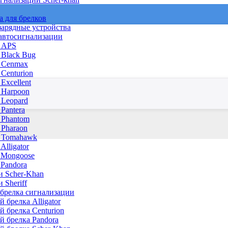
а для брелков
зарядные устройства
 автосигнализации
 APS
 Black Bug
 Cenmax
Centurion
Excellent
 Harpoon
 Leopard
Pantera
 Phantom
 Pharaon
 Tomahawk
Alligator
 Mongoose
 Pandora
и Scher-Khan
 Sheriff
 брелка сигнализации
 брелка Alligator
й брелка Centurion
й брелка Pandora