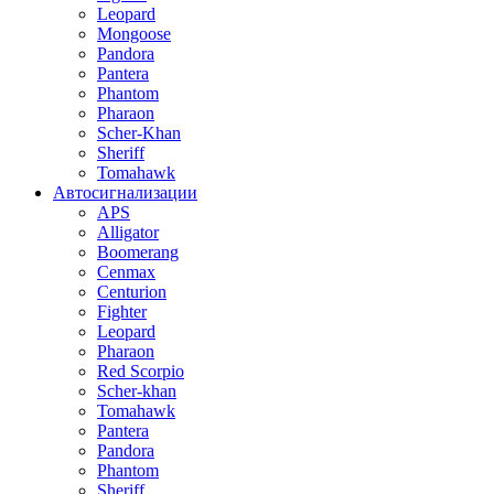
Leopard
Mongoose
Pandora
Pantera
Phantom
Pharaon
Scher-Khan
Sheriff
Tomahawk
Автосигнализации
APS
Alligator
Boomerang
Cenmax
Centurion
Fighter
Leopard
Pharaon
Red Scorpio
Scher-khan
Tomahawk
Pantera
Pandora
Phantom
Sheriff