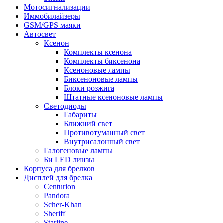
Мотосигнализации
Иммобилайзеры
GSM/GPS маяки
Автосвет
Ксенон
Комплекты ксенона
Комплекты биксенона
Ксеноновые лампы
Биксеноновые лампы
Блоки розжига
Штатные ксеноновые лампы
Светодиоды
Габариты
Ближний свет
Противотуманный свет
Внутрисалонный свет
Галогеновые лампы
Би LED линзы
Корпуса для брелков
Дисплей для брелка
Centurion
Pandora
Scher-Khan
Sheriff
Starline