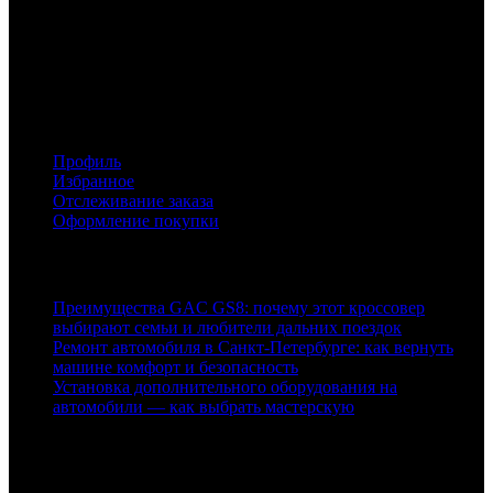
Интернет-магазин Радар Эксперт предлагает купить
автосигнализации, брелки, радар-детекторы,
видеорегистраторы и другие автомобильные гаджеты по
низким ценам с доставкой по Москве и России.
Аккаунт
Профиль
Избранное
Отслеживание заказа
Оформление покупки
Статьи
Преимущества GAC GS8: почему этот кроссовер
выбирают семьи и любители дальних поездок
Ремонт автомобиля в Санкт‑Петербурге: как вернуть
машине комфорт и безопасность
Установка дополнительного оборудования на
автомобили — как выбрать мастерскую
Контакты
Адрес: