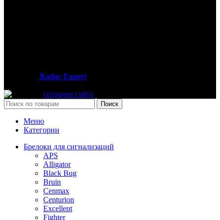
Москва, Пятницкое шоссе дом 18, павильон 76
Часы работы:
Пн — Вс / 09:00 — 19:00
Телефон:
+7 (926) 899-99-49
2013-2025
Radar Expert
- интернет-магазин автомобильных
гаджетов
создание сайта
Поиск
Меню
Категории
Брелоки для сигнализаций
APS
Alligator
Black Bug
Bruin
Cenmax
Centurion
Excellent
Fighter