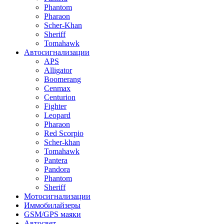
Phantom
Pharaon
Scher-Khan
Sheriff
Tomahawk
Автосигнализации
APS
Alligator
Boomerang
Cenmax
Centurion
Fighter
Leopard
Pharaon
Red Scorpio
Scher-khan
Tomahawk
Pantera
Pandora
Phantom
Sheriff
Мотосигнализации
Иммобилайзеры
GSM/GPS маяки
Автосвет