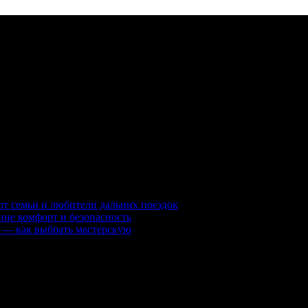
изации, брелки, радар-детекторы, видеорегистраторы и другие 
т семьи и любители дальних поездок
ине комфорт и безопасность
 — как выбрать мастерскую