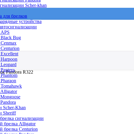
гнализации Scher-khan
а для брелков
зарядные устройства
 автосигнализации
 APS
 Black Bug
 Cenmax
Centurion
Excellent
 Harpoon
 Leopard
Pantera
ок Pandora R322
 Phantom
 Pharaon
 Tomahawk
Alligator
 Mongoose
 Pandora
и Scher-Khan
 Sheriff
 брелка сигнализации
 брелка Alligator
й брелка Centurion