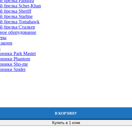
й брелка Pandora
й брелка Scher-Khan
 брелка Sheriff
 брелка Starline
й брелка Tomahawk
й брелка Сталкер
ное оборудование
еры
изации
и
оники Park Master
оники Phantom
оники Sho-me
оники Spider
В КОРЗИНУ
Купить в 1 клик