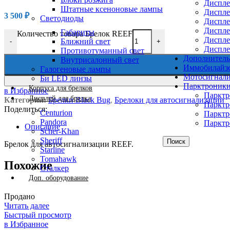
Диспле
Штатные ксеноновые лампы
Диспле
3 500
₽
Светодиоды
Дисплей
Дисплей
Габариты
Количество товара Брелок REEF
Диспле
Ближний свет
-
+
Диспле
Противотуманный свет
Дополнитель
Внутрисалонный свет
Иммобилайз
Галогеновые лампы
Мотосигнал
Би LED линзы
Парктроник
Корпуса для брелков
в Избранное
Парктр
Дисплей для брелка
Категории:
Брелки Black Bug
,
Брелоки для автосигнализации
Парктр
Поделиться:
Centurion
Парктр
Pandora
Парктр
Описание
Scher-Khan
Sheriff
Поиск
Брелок для автосигнализации REEF.
Starline
Tomahawk
Похожие
Сталкер
Доп. оборудование
Продано
Читать далее
Быстрый просмотр
в Избранное