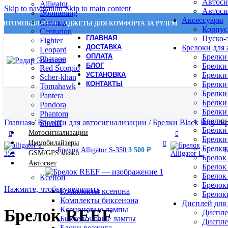
Автоси
Alligator
Skip to navigation
Skip to main content
Автоси
Boomerang
Аксессуары
Cenmax
АВТОМОБИЛЬНЫЕ ГАДЖЕТЫ ДЛЯ КОМФОРТА ЗА РУЛЕМ
Корпус
Centurion
ГЛАВНАЯ
Пуско-
Fighter
ДОСТАВКА
Брелоки для
Leopard
ОПЛАТА
Брелки
Pharaon
БЛОГ
Брелки
Red Scorpio
УСТАНОВКА
Брелки
Scher-khan
КОНТАКТЫ
Брелки 
Tomahawk
Брелки 
Pantera
Брелки
Pandora
Брелки
Phantom
Брелки 
Главная
/
Брелоки для автосигнализации
/
Брелки Black Bug
/
Б
Sheriff
Брелки
Мотосигнализации
Брелки
Иммобилайзеры
Брелки
Брелок Alligator S-350
3 500
₽
Б
GSM/GPS маяки
Брелок 
Автосвет
Брелок
Брелок
Ксенон
Брелок
Нажмите, чтобы увеличить
Комплекты ксенона
Брелоки
Комплекты биксенона
Дисплей для
Ксеноновые лампы
Брелок REEF
Дисплей
Биксеноновые лампы
Диспле
Блоки розжига