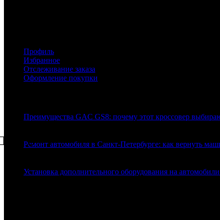
Интернет-магазин Радар Эксперт предлагает купить автосигнал
Москве и России.
Аккаунт
Профиль
Избранное
Отслеживание заказа
Оформление покупки
Статьи
Преимущества GAC GS8: почему этот кроссовер выбираю
Ремонт автомобиля в Санкт‑Петербурге: как вернуть маш
Установка дополнительного оборудования на автомобили
Контакты
Адрес: