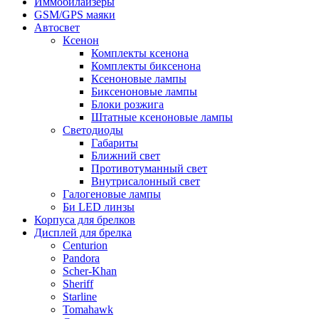
Иммобилайзеры
GSM/GPS маяки
Автосвет
Ксенон
Комплекты ксенона
Комплекты биксенона
Ксеноновые лампы
Биксеноновые лампы
Блоки розжига
Штатные ксеноновые лампы
Светодиоды
Габариты
Ближний свет
Противотуманный свет
Внутрисалонный свет
Галогеновые лампы
Би LED линзы
Корпуса для брелков
Дисплей для брелка
Centurion
Pandora
Scher-Khan
Sheriff
Starline
Tomahawk