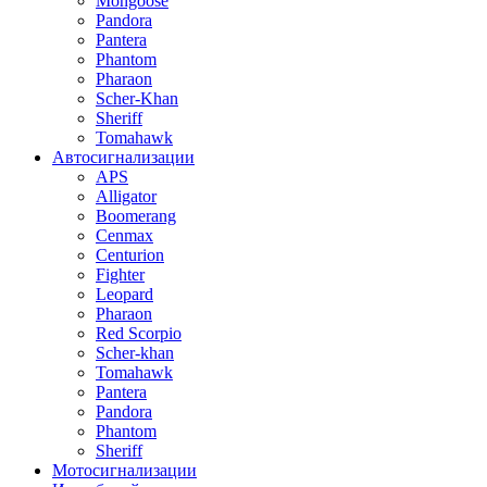
Mongoose
Pandora
Pantera
Phantom
Pharaon
Scher-Khan
Sheriff
Tomahawk
Автосигнализации
APS
Alligator
Boomerang
Cenmax
Centurion
Fighter
Leopard
Pharaon
Red Scorpio
Scher-khan
Tomahawk
Pantera
Pandora
Phantom
Sheriff
Мотосигнализации