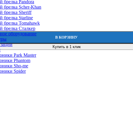
й брелка Pandora
й брелка Scher-Khan
 брелка Sheriff
 брелка Starline
й брелка Tomahawk
й брелка Сталкер
ное оборудование
В КОРЗИНУ
еры
изации
Купить в 1 клик
и
оники Park Master
оники Phantom
оники Sho-me
оники Spider