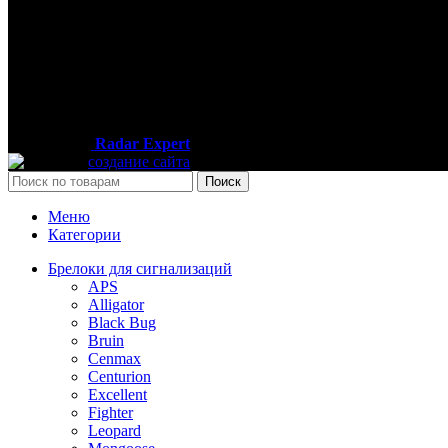
Москва, Пятницкое шоссе дом 18, павильон 76
Часы работы:
Пн — Вс / 09:00 — 19:00
Телефон:
+7 (926) 899-99-49
2013-2025
Radar Expert
- интернет-магазин автомобильных 
создание сайта
Поиск
Меню
Категории
Брелоки для сигнализаций
APS
Alligator
Black Bug
Bruin
Cenmax
Centurion
Excellent
Fighter
Leopard