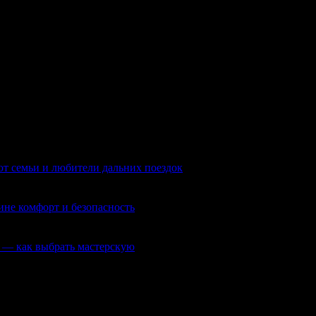
изации, брелки, радар-детекторы, видеорегистраторы и другие 
т семьи и любители дальних поездок
ине комфорт и безопасность
 — как выбрать мастерскую