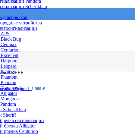
гнализации Pandora
гнализации Scher-khan
а для брелков
зарядные устройства
 автосигнализации
 APS
 Black Bug
 Cenmax
Centurion
Excellent
 Harpoon
 Leopard
Pantera
релок REEF
 Phantom
 Pharaon
 Tomahawk
релок Alligator L
1 500
₽
Alligator
 Mongoose
 Pandora
и Scher-Khan
 Sheriff
 брелка сигнализации
 брелка Alligator
й брелка Centurion