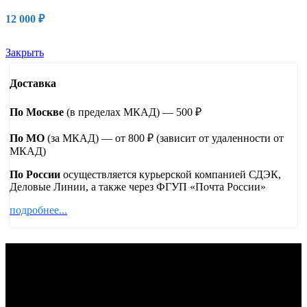
12 000
₽
Закрыть
Доставка
По Москве
(в пределах МКАД) — 500 ₽
По МО
(за МКАД) — от 800 ₽ (зависит от удаленности от
МКАД)
По России
осуществляется курьерской компанией СДЭК,
Деловые Линии, а также через ФГУП «Почта России»
подробнее...
О нас
Интернет-магазин Радар Эксперт предлагает купить
автосигнализации, брелки, радар-детекторы,
видеорегистраторы и другие автомобильные гаджеты по