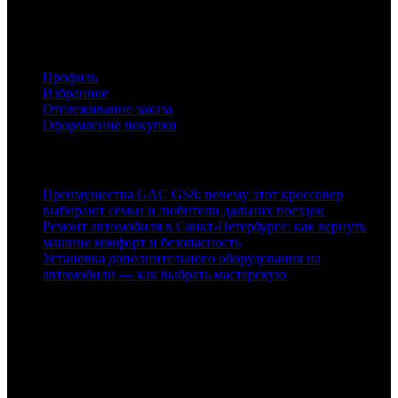
низким ценам с доставкой по Москве и России.
Аккаунт
Профиль
Избранное
Отслеживание заказа
Оформление покупки
Статьи
Преимущества GAC GS8: почему этот кроссовер
выбирают семьи и любители дальних поездок
Ремонт автомобиля в Санкт‑Петербурге: как вернуть
машине комфорт и безопасность
Установка дополнительного оборудования на
автомобили — как выбрать мастерскую
Контакты
Адрес:
Москва, Пятницкое шоссе дом 18, павильон 76
Часы работы: