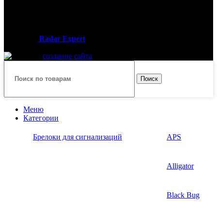
Пн — Вс / 09:00 — 19:00
Телефон:
+7 (926) 899-99-49
2013-2025
Radar Expert
- интернет-магазин автомобильных
гаджетов
создание сайта
Поиск
Меню
Категории
Брелоки для сигнализаций
APS
Alligator
Black Bug