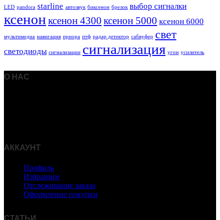
starline
выбор сигналки
LED
pandora
автозвук
биксенон
брелок
ксенон
ксенон 4300
ксенон 5000
ксенон 6000
свет
мультимедиа
навигация
приора
птф
радар детектор
сабвуфер
сигнализация
светодиоды
сигнализации
угон
усилитель
О НАС
Интернет-магазин Радар Эксперт предлагает купить
автосигнализации, брелки, радар-детекторы,
видеорегистраторы и другие автомобильные гаджеты по
низким ценам с доставкой по Москве и России.
АККАУНТ
Профиль
Избранное
Отслеживание заказа
Оформление покупки
СТАТЬИ