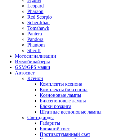
Fighter
Leopard
Pharaon
Red Scorpio
Scher-khan
Tomahawk
Pantera
Pandora
Phantom
Sheriff
Мотосигнализации
Иммобилайзеры
GSM/GPS маяки
Автосвет
Ксенон
Комплекты ксенона
Комплекты биксенона
Ксеноновые лампы
Биксеноновые лампы
Блоки розжига
Штатные ксеноновые лампы
Светодиоды
Габариты
Ближний свет
Противотуманный свет