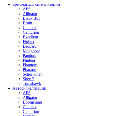
Брелоки для сигнализаций
APS
Alligator
Black Bug
Bruin
Cenmax
Centurion
Excellent
Fighter
Leopard
Mongoose
Pandora
Pantera
Phantom
Pharaon
Scher-Khan
Sheriff
Tomahawk
Автосигнализации
APS
Alligator
Boomerang
Cenmax
Centurion