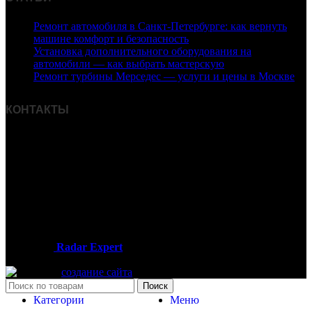
Ремонт автомобиля в Санкт‑Петербурге: как вернуть
машине комфорт и безопасность
Установка дополнительного оборудования на
автомобили — как выбрать мастерскую
Ремонт турбины Мерседес — услуги и цены в Москве
КОНТАКТЫ
Адрес:
Москва, Пятницкое шоссе дом 18, павильон 76
Часы работы:
Пн — Вс / 09:00 — 19:00
Телефон:
+7 (926) 899-99-49
2013-2025
Radar Expert
- интернет-магазин автомобильных
гаджетов
создание сайта
Поиск
Категории
Меню